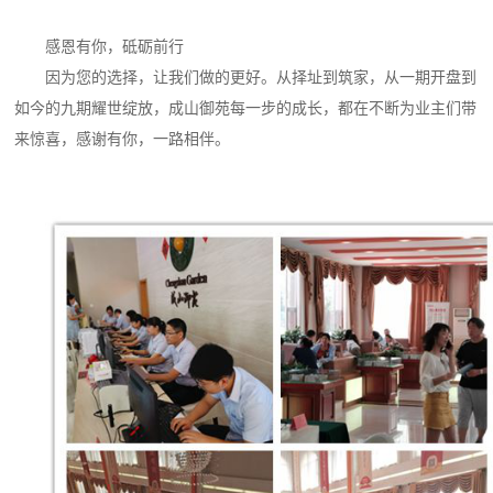
感恩有你，砥砺前行
因为您的选择，让我们做的更好。从择址到筑家，从一期开盘到
如今的九期耀世绽放，成山御苑每一步的成长，都在不断为业主们带
来惊喜，感谢有你，一路相伴。