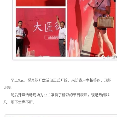
早上9点，悦景阁开盘活动正式开始，来访客户争相签约，现场
火爆。
随后开盘活动现场为业主准备了精彩的节目表演，现场热闹非
凡，场下掌声不断。