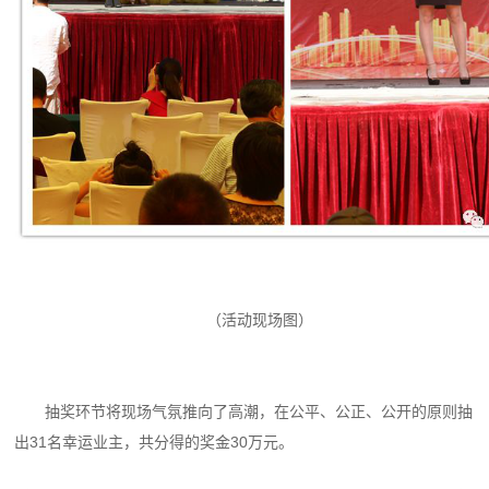
（活动现场图）
抽奖环节将现场气氛推向了高潮，在公平、公正、公开的原则抽
出31名幸运业主，共分得的奖金30万元。