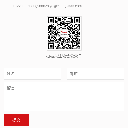
E-MAIL：chengshanzhiye@chengshan.com
扫描关注微信公众号