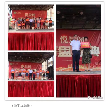
（颁奖现场图）