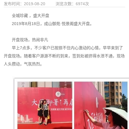
发布时间：2019-08-20
浏览次数：6974次
-
+
字号：
全城珍藏 ，盛大开盘
2019年8月18日，成山御苑·悦景阁盛大开盘。
开盘现场，热闹非凡
早上7点多，不少客户已按捺不住内心激动的心情，早早来到了
开盘现场。随着客户源源不断的到来，签到处被挤得水泄不通，现场
人头攒动，气氛热烈。