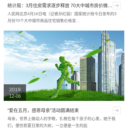
统计局：3月住房需求逐步释放 70大中城市房价微涨
人民网北京4月16日电（记者孙红丽）国家统计局今日发布的3
月份70个大中城市商品住宅销售价格变...
2019
12-06
“爱在五月，感恩母亲”活动圆满结束
母亲，世界上做动人的字眼，扎根在每个孩子的心里，她于我
们，便仿若夏日里的大树，一立便是一生的庇