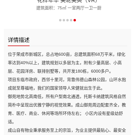
花样年华 美轮美奂（VR）
建筑面积：75㎡ 一室两厅一卫一厨
详情描述
位于荣成市新城区，总占地600亩，总建筑面积68万平米，绿化
率达到40%以上，建筑规划以多层为主，附有少量高层、小高
层、花园洋房、联排别墅等，共开发180栋，6000多户。
项目东临市政府，西邻十里河，背靠伟德山森林公园，山环水抱
成就至尊福地，我们的国家领导人宋健就出生于此。
御苑地势北高南低，所有户型南北通透，托斯卡纳建筑风格自然
简朴中呈现出优雅宁静的视觉效果。成山御苑周边配套齐全，教
育、医疗、商业、休闲等场所环侍左右； 小区内设有星级幼舒
适。
成山自有物业秉承服务至上的宗旨，为业主提供最贴心、最安全