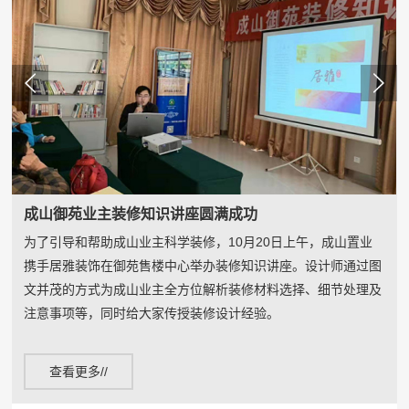
成山御苑业主装修知识讲座圆满成功
荣成市政协领导参观成山奥苑小区
为了引导和帮助成山业主科学装修，10月20日上午，成山置业
8月16日上午，荣成市政协、市住建局、市社区服务中心、崖头
携手居雅装饰在御苑售楼中心举办装修知识讲座。设计师通过图
街道相关领导一行30余人到成山奥苑小区，参观指导小区物业管
文并茂的方式为成山业主全方位解析装修材料选择、细节处理及
理工作，成山物业公司相关负责人陪同。
注意事项等，同时给大家传授装修设计经验。
查看更多//
查看更多//